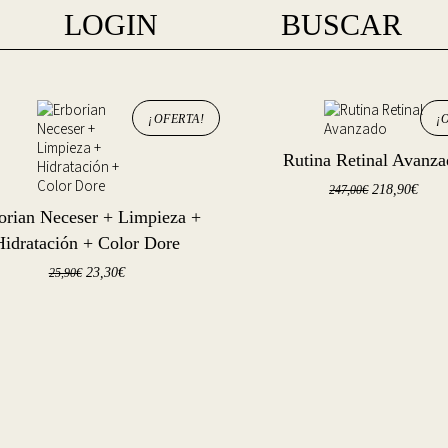
LOGIN
BUSCAR
¡OFERTA!
¡
Rutina Retinal Avanz
218,90
€
247,00
€
orian Neceser + Limpieza +
Hidratación + Color Dore
23,30
€
25,90
€