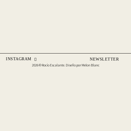
INSTAGRAM
NEWSLETTER
2026 © Rocío Escalante. Diseño por
Melon Blanc
Utilizamos cookies para ofrecerte una mejor experiencia de navegación. Puedes aceptarlas
haciendo clic en "Aceptar todo", o seleccionar manualmente qué cookies quieres mantener,
haciendo clic en "Ajustes". Para más información lee nuestra
Política de cookies
.
ACEPTAR TODO
AJUSTES
Cerrar
Política de Cookies
Utilizamos cookies para ofrecerte una mejor experiencia de navegación.