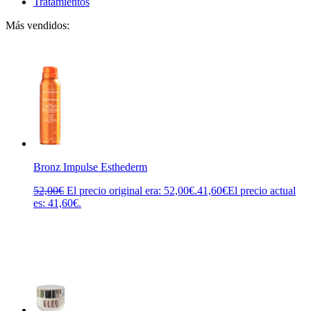
Tratamientos
Más vendidos:
Bronz Impulse Esthederm
52,00
€
El precio original era: 52,00€.
41,60
€
El precio actual
es: 41,60€.