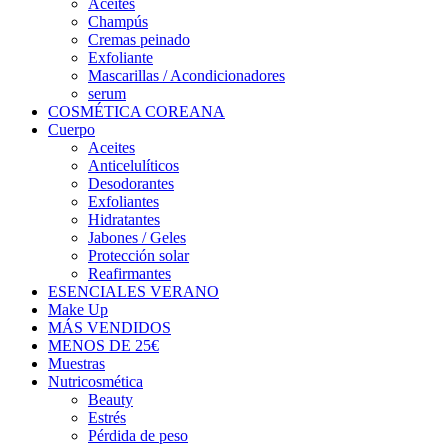
Aceites
Champús
Cremas peinado
Exfoliante
Mascarillas / Acondicionadores
serum
COSMÉTICA COREANA
Cuerpo
Aceites
Anticelulíticos
Desodorantes
Exfoliantes
Hidratantes
Jabones / Geles
Protección solar
Reafirmantes
ESENCIALES VERANO
Make Up
MÁS VENDIDOS
MENOS DE 25€
Muestras
Nutricosmética
Beauty
Estrés
Pérdida de peso