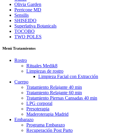
Olivia Garden
Perricone MD
Sensilis
SHISEIDO
Superlativa Botanicals
TOCOBO
TWO POLES
Menú Tratamientos
Rostro
Rituales Medik8
Limpiezas de rostro
Limpieza Facial con Extracción
Cuerpo
Tratamiento Relajante 40 min
Tratamiento Relajante 60 min
Tratamiento Piernas Cansadas 40 min
LPG corporal
Presoterapia
Maderoterapia Madrid
Embarazo
Programa Embarazo
Recuperación Post Parto