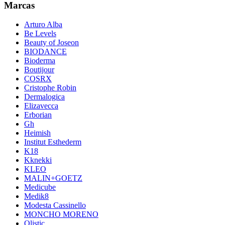
Marcas
Arturo Alba
Be Levels
Beauty of Joseon
BIODANCE
Bioderma
Boutijour
COSRX
Cristophe Robin
Dermalogica
Elizavecca
Erborian
Gh
Heimish
Institut Esthederm
K18
Kknekki
KLEO
MALIN+GOETZ
Medicube
Medik8
Modesta Cassinello
MONCHO MORENO
Olistic