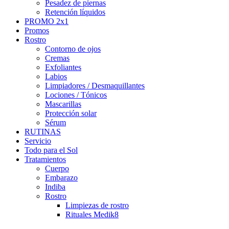
Pesadez de piernas
Retención líquidos
PROMO 2x1
Promos
Rostro
Contorno de ojos
Cremas
Exfoliantes
Labios
Limpiadores / Desmaquillantes
Lociones / Tónicos
Mascarillas
Protección solar
Sérum
RUTINAS
Servicio
Todo para el Sol
Tratamientos
Cuerpo
Embarazo
Indiba
Rostro
Limpiezas de rostro
Rituales Medik8