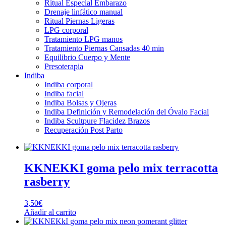
Ritual Especial Embarazo
Drenaje linfático manual
Ritual Piernas Ligeras
LPG corporal
Tratamiento LPG manos
Tratamiento Piernas Cansadas 40 min
Equilibrio Cuerpo y Mente
Presoterapia
Indiba
Indiba corporal
Indiba facial
Indiba Bolsas y Ojeras
Indiba Definición y Remodelación del Óvalo Facial
Indiba Scultpure Flacidez Brazos
Recuperación Post Parto
KKNEKKI goma pelo mix terracotta
rasberry
3,50
€
Añadir al carrito