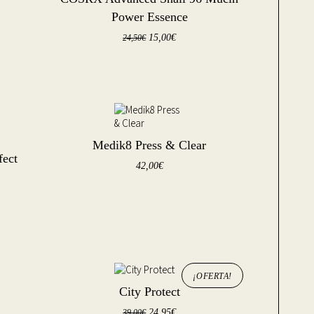
Power Essence
15,00
€
24,50
€
Medik8 Press & Clear
ect
42,00
€
¡OFERTA!
City Protect
24,95
€
39,00
€