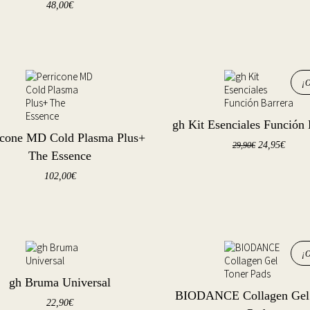
48,00
€
¡
gh Kit Esenciales Función 
icone MD Cold Plasma Plus+
24,95
€
29,90
€
The Essence
102,00
€
¡
gh Bruma Universal
BIODANCE Collagen Gel
22,90
€