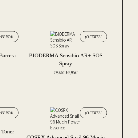
OFERTA!
¡OFERTA!
Barrera
BIODERMA Sensibio AR+ SOS
Spray
16,95
€
19,95
€
OFERTA!
¡OFERTA!
 Toner
COSRX Advanced Snail 96 Mucin