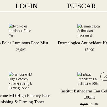
LOGIN
BUSCAR
 Poles Luminous Face Mist
Dermalogica Antioxidant H
26,00
€
17,00
€
¡
Institut Esthederm Eau Cel
icone MD High Potency Face
100ml
inishing & Firming Toner
16,90
€
20,00
€