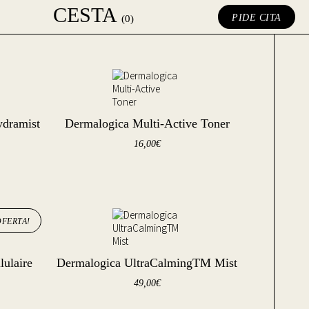
CESTA
PIDE CITA
(0)
ydramist
Dermalogica Multi-Active Toner
16,00
€
OFERTA!
lulaire
Dermalogica UltraCalmingTM Mist
49,00
€