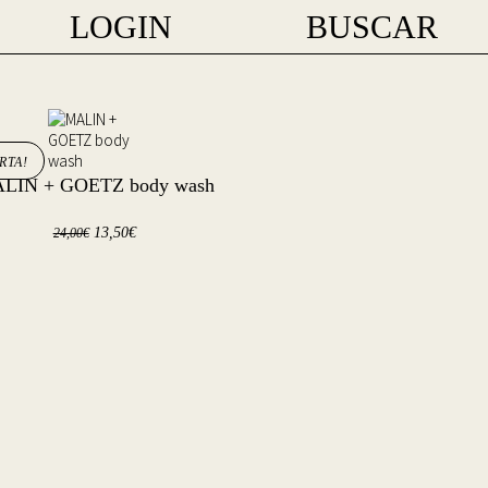
LOGIN
BUSCAR
RTA!
LIN + GOETZ body wash
El
El
13,50
€
24,00
€
precio
precio
original
actual
era:
es:
24,00€.
13,50€.