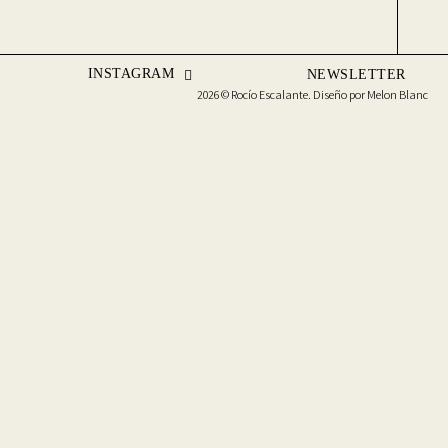
INSTAGRAM
NEWSLETTER
2026 © Rocío Escalante. Diseño por
Melon Blanc
te qué cookies quieres mantener, haciendo clic en "Ajustes".
 características de terceros.