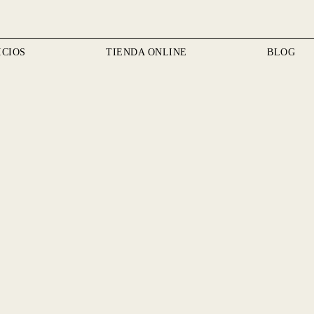
ICIOS
TIENDA ONLINE
BLOG
uedes aceptarlas haciendo clic en "Aceptar todo", o seleccionar manualmen
 sitio web en plataformas de redes sociales, recopilar comentarios y otras