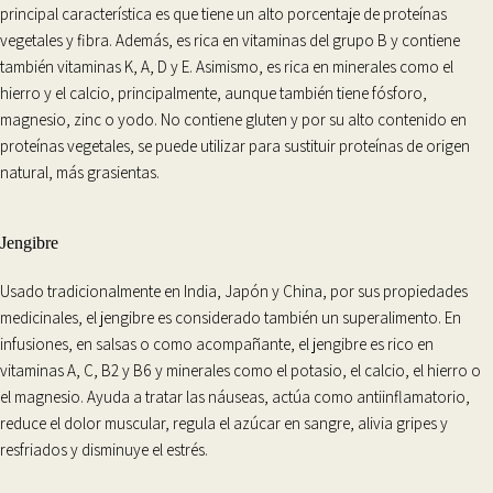
principal característica es que tiene un alto porcentaje de proteínas
vegetales y fibra. Además, es rica en vitaminas del grupo B y contiene
también
vitaminas K, A, D y E
. Asimismo, es rica en minerales como el
hierro y el calcio, principalmente, aunque también tiene fósforo,
magnesio, zinc o yodo. No contiene gluten y por su alto contenido en
proteínas vegetales, se puede utilizar para sustituir proteínas de origen
natural, más grasientas.
Jengibre
Usado tradicionalmente en India, Japón y China, por sus propiedades
medicinales, el
jengibre
es considerado también un superalimento. En
infusiones, en salsas o como acompañante, el jengibre es rico en
vitaminas A, C, B2 y B6 y
minerales
como el potasio, el calcio, el hierro o
el magnesio. Ayuda a tratar las náuseas, actúa como
antiinflamatorio
,
reduce el dolor muscular, regula el azúcar en sangre, alivia gripes y
resfriados y disminuye el estrés.