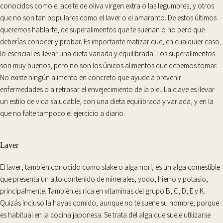
conocidos como el aceite de oliva virgen extra o las legumbres, y otros
que no son tan populares como el laver o el amaranto. De estos últimos
queremos hablarte, de superalimentos que te suenan o no pero que
deberías conocer y probar. Es importante matizar que, en cualquier caso,
lo esencial es llevar una
dieta variada y equilibrada
. Los superalimentos
son muy buenos, pero no son los únicos alimentos que debemos tomar.
No existe ningún alimento en concreto que ayude a prevenir
enfermedades o a retrasar el envejecimiento de la piel. La clave es llevar
un
estilo de vida saludable
, con una dieta equilibrada y variada, y en la
que no falte tampoco el ejercicio a diario.
Laver
El
laver
, también conocido como
slake o alga nori
, es un alga comestible
que presenta un alto contenido de minerales, yodo, hierro y potasio,
principalmente. También es rica en
vitaminas del grupo B, C, D, E y K
.
Quizás incluso la hayas comido, aunque no te suene su nombre, porque
es habitual en la cocina japonesa. Se trata del alga que suele utilizarse