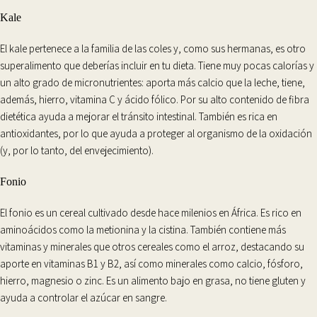
Kale
El
kale
pertenece a la familia de las coles y, como sus hermanas, es otro
superalimento que deberías incluir en tu dieta. Tiene muy pocas calorías y
un alto grado de
micronutrientes
: aporta más calcio que la leche, tiene,
además, hierro, vitamina C y ácido fólico. Por su alto contenido de fibra
dietética ayuda a mejorar el tránsito intestinal. También es rica en
antioxidantes
, por lo que ayuda a proteger al organismo de la oxidación
(y, por lo tanto, del envejecimiento).
Fonio
El
fonio
es un cereal cultivado desde hace milenios en África. Es rico en
aminoácidos como la metionina y la cistina. También contiene más
vitaminas y minerales que otros cereales como el arroz, destacando su
aporte en
vitaminas B1 y B2
, así como minerales como calcio, fósforo,
hierro, magnesio o zinc. Es un alimento
bajo en grasa
, no tiene gluten y
ayuda a controlar el azúcar en sangre.