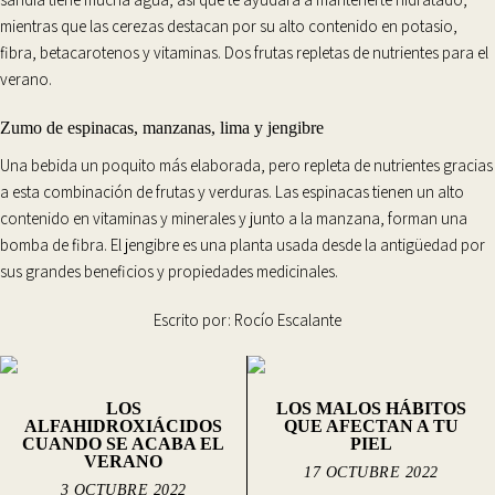
mientras que las cerezas destacan por su alto contenido en
potasio,
fibra, betacarotenos y vitaminas
. Dos frutas repletas de nutrientes para el
verano.
Zumo de espinacas, manzanas, lima y jengibre
Una bebida un poquito más elaborada, pero repleta de
nutrientes
gracias
a esta combinación de frutas y verduras. Las
espinacas
tienen un alto
contenido en
vitaminas y minerales
y junto a la manzana, forman una
bomba de fibra. El jengibre es una planta usada desde la antigüedad por
sus grandes beneficios y propiedades medicinales.
Escrito por:
Rocío Escalante
LOS
LOS MALOS HÁBITOS
ALFAHIDROXIÁCIDOS
QUE AFECTAN A TU
CUANDO SE ACABA EL
PIEL
VERANO
17 OCTUBRE 2022
3 OCTUBRE 2022