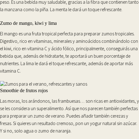
peso. Es una bebida muy saludable, gracias a la
fibra
que contienen tanto
la manzana como la piña. La menta le dará un toque refrescante.
Zumo de mango, kiwi y lima
El
mango
es una fruta tropical perfecta para preparar zumos tropicales.
Digestivo
, rico en vitaminas, minerales y aminoácidos combinándolo con
el kiwi, rico en vitamina C y ácido fólico, principalmente, conseguirás una
bebida que, además de hidratarte, te aportará un buen porcentaje de
nutrientes
. La lima le dará el toque
refrescante
, además de aportar más
vitamina C.
Smoothie de frutos rojos
Las moras, los arándonos, las frambuesas
… son ricas en
antioxidantes
, y
se les considera un superalimento. Así que nos parecen también perfectas
para preparar un zumo de verano. Puedes añadir también cerezas y
fresas. Si quieres un resultado cremoso, pon un yogur natural sin azúcar.
Y si no, solo agua o zumo de naranja.