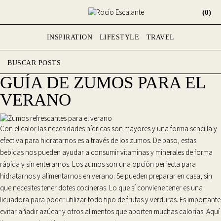
(0)
INSPIRATION
LIFESTYLE
TRAVEL
GUÍA DE ZUMOS PARA EL
VERANO
Con el calor las necesidades hídricas son mayores y una forma sencilla y
efectiva para
hidratarnos
es a través de los zumos. De paso, estas
bebidas nos pueden ayudar a consumir
vitaminas y minerales
de forma
rápida y sin enterarnos. Los zumos son una opción perfecta para
hidratarnos y alimentarnos en verano.
Se pueden preparar en casa
, sin
que necesites tener dotes cocineras. Lo que sí conviene tener es una
licuadora para poder utilizar todo tipo de frutas y verduras. Es importante
evitar añadir azúcar
y otros alimentos que aporten muchas calorías. Aquí