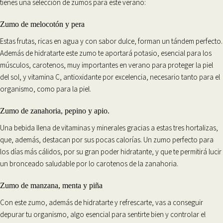
tienes una selección de zumos para este verano:
Zumo de melocotón y pera
Estas frutas,
ricas en agua y con sabor dulce
, forman un tándem perfecto.
Además de hidratarte este zumo te aportará potasio, esencial para los
músculos, carotenos, muy importantes en verano para proteger la piel
del sol, y
vitamina C
, antioxidante por excelencia, necesario tanto para el
organismo, como para la piel.
Zumo de zanahoria, pepino y apio.
Una bebida llena de vitaminas y minerales gracias a estas tres hortalizas,
que, además, destacan por sus
pocas calorías
. Un zumo perfecto para
los
días más cálidos
, por su gran poder hidratante, y que te permitirá lucir
un bronceado saludable por lo carotenos de la zanahoria.
Zumo de manzana, menta y piña
Con este zumo, además de hidratarte y refrescarte, vas a conseguir
depurar tu organismo
, algo esencial para sentirte bien y controlar el