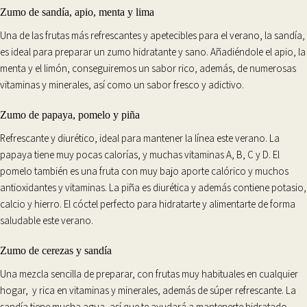
Zumo de sandía, apio, menta y lima
Una de las frutas más refrescantes y apetecibles para el verano, la
sandía
,
es ideal para preparar un
zumo hidratante y sano
. Añadiéndole el
apio
, la
menta
y el
limón
, conseguiremos un sabor rico, además, de numerosas
vitaminas y minerales, así como un sabor fresco y adictivo.
Zumo de papaya, pomelo y piña
Refrescante y diurético
, ideal para mantener la línea este verano. La
papaya
tiene muy pocas calorías, y muchas vitaminas A, B, C y D. El
pomelo
también es una fruta con muy bajo aporte calórico y muchos
antioxidantes y vitaminas. La
piña
es diurética y además contiene potasio,
calcio y hierro. El cóctel perfecto para hidratarte y alimentarte de forma
saludable este verano.
Zumo de cerezas y sandía
Una mezcla sencilla de preparar, con frutas muy habituales en cualquier
hogar, y rica en vitaminas y minerales, además de súper
refrescante
. La
sandía tiene
mucha agua
, así que te ayudará a mantenerte hidratado,