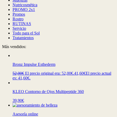
Muestras
Nutricosmética
PROMO 2x1
Promos
Rostro
RUTINAS
Servicio
Todo para el Sol
Tratamientos
Más vendidos:
Bronz Impulse Esthederm
52,00
€
El precio original era: 52,00€.
41,60
€
El precio actual
es: 41,60€.
KLEO Contorno de Ojos Multipeptide 360
39,90
€
Asesoría online