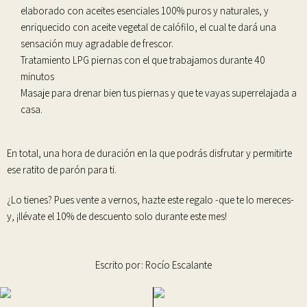
elaborado con aceites esenciales 100% puros y naturales, y
enriquecido con aceite vegetal de calófilo, el cual te dará una
sensación muy agradable de frescor.
Tratamiento LPG piernas
con el que trabajamos durante 40
minutos
Masaje para drena
r bien tus piernas y que te vayas superrelajada a
casa.
En total, una hora de duración en la que podrás disfrutar y permitirte
ese ratito de parón para ti.
¿Lo tienes? Pues vente a vernos,
hazte este regalo
-que te lo mereces-
y, ¡llévate el 10% de descuento solo durante este mes!
Escrito por:
Rocío Escalante