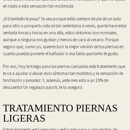
en nada a esta sensación tan incómoda.
¿A ti también te pasa? Ya sea porque
estás siempre de pie de un lado
para otro o porque tu vida es tan sedentaria
a veces, que te hace estar
sentada horas y horas en una silla, estos síntomas son normales,
aunque a ninguna nos gustan y menos de cara al verano. Porque
seguro que, como yo, quieres lucir la mejor versión de tus piernas en
cuanto puedas ponerte el bañador o esa falda que tanto te gusta.
Por eso, hoy te traigo para las piernas cansadas este tratamiento que
te va a ayudar a aliviar esos síntomas tan molestos y la sensación de
hinchazón y pesadez
.
Y, además,
¡este mes está a un 10% de
descuento!
Un regalazo para ti, te lo aseguro.
TRATAMIENTO PIERNAS
LIGERAS
Este tratamiento está pensado y enfocado para cualquier tipo de