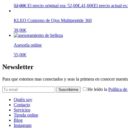
52,00
€
El precio original era: 52,00€.
41,60
€
El precio actual es
KLEO Contorno de Ojos Multipeptide 360
39,90
€
Asesoría online
55,00
€
Newsletter
Para que estemos mas conectados y seas la primera en conocer nuest
He leído la
Política de
Quién soy
Contacto
Servicios
Tienda online
Blog
Instagram