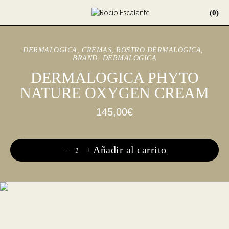
(0)
DERMALOGICA
CREMAS
,
ROSTRO
DERMALOGICA
BRAND:
DERMALOGICA
DERMALOGICA PHYTO
NATURE OXYGEN CREAM
145,00
€
Añadir al carrito
-
+