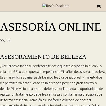
(0)
ASESORÍA ONLINE
55,00
€
ASESORAMIENTO DE BELLEZA
¿Recuerdas cuando tu profesora te decía que tenía ojos en la nuca y lo
veía todo? Eso es lo que da la experiencia. Mis años de
asesora de belleza
,
(las maravillosas cámaras de los móviles y ordenadores!) y mis estudios
me permiten valorar tu caso en la distancia pero con gran acierto y
detalle. Mi
servicio
de
asesoría de belleza
online te da la oportunidad de
realizar un tratamiento de belleza en casa
y con la misma precisión que
de
forma presencial
. También es una forma cómoda de hacer el
*seguimiento de tu rutina, resolver tus dudas hacer variaciones ágiles