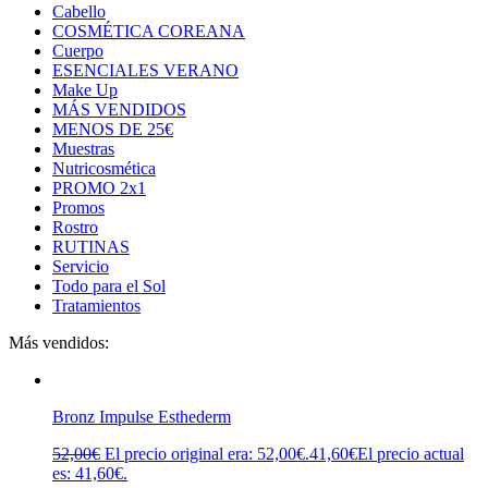
Cabello
COSMÉTICA COREANA
Cuerpo
ESENCIALES VERANO
Make Up
MÁS VENDIDOS
MENOS DE 25€
Muestras
Nutricosmética
PROMO 2x1
Promos
Rostro
RUTINAS
Servicio
Todo para el Sol
Tratamientos
Más vendidos:
Bronz Impulse Esthederm
52,00
€
El precio original era: 52,00€.
41,60
€
El precio actual
es: 41,60€.