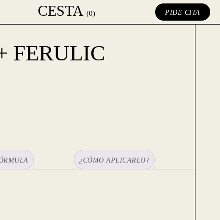
CESTA
PIDE CITA
(0)
+ FERULIC
ÓRMULA
¿CÓMO APLICARLO?