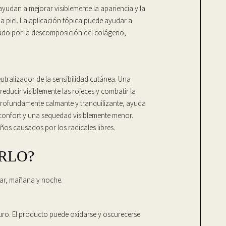
ayudan a mejorar visiblemente la apariencia y la
la piel. La aplicación tópica puede ayudar a
sado por la descomposición del colágeno,
ralizador de la sensibilidad cutánea. Una
educir visiblemente las rojeces y combatir la
. Profundamente calmante y tranquilizante, ayuda
 confort y una sequedad visiblemente menor.
ños causados por los radicales libres.
RLO?
lar, mañana y noche.
uro. El producto puede oxidarse y oscurecerse