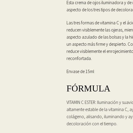
Esta crema de ojos iluminadora y de
aspecto de los tres tipos de decolora
Las tres formas de vitamina C y el áci
reducen visiblemente las ojeras, mie
aspecto azulado de las bolsas y la 
un aspecto más firme y despierto. C
reduce visiblemente el enrojecimient
reconfortada.
Envase de 15ml
FÓRMULA
VITAMIN C ESTER: Iluminación y suavid
altamente estable de la vitamina C, a
colágeno, alisando, iluminando y ay
decoloración con el tiempo.