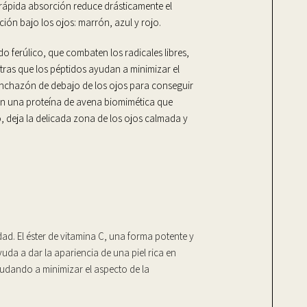
 rápida absorción reduce drásticamente el
ción bajo los ojos: marrón, azul y rojo.
do ferúlico, que combaten los radicales libres,
ntras que los péptidos ayudan a minimizar el
hinchazón de debajo de los ojos para conseguir
on una proteína de avena biomimética que
o, deja la delicada zona de los ojos calmada y
ad. El éster de vitamina C, una forma potente y
yuda a dar la apariencia de una piel rica en
udando a minimizar el aspecto de la