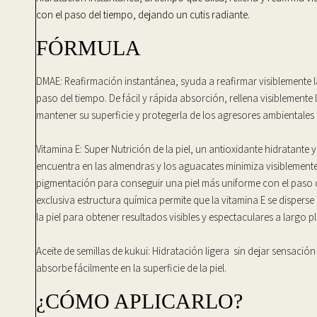
con el paso del tiempo, dejando un cutis radiante.
FÓRMULA
DMAE: Reafirmación instantánea, s
yuda a reafirmar visiblemente la
paso del tiempo. De fácil y rápida absorción, rellena visiblemente 
mantener su superficie y protegerla de los agresores ambientales 
Vitamina E: Super Nutrición de la piel, u
n antioxidante hidratante 
encuentra en las almendras y los aguacates minimiza visiblemente
pigmentación para conseguir una piel más uniforme con el paso d
exclusiva estructura química permite que la vitamina E se disperse 
la piel para obtener resultados visibles y espectaculares a largo p
Aceite de semillas de kukui: Hidratación ligera
sin dejar sensación
absorbe fácilmente en la superficie de la piel.
¿CÓMO APLICARLO?