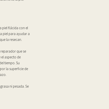
Finishing
Firming
Moisturizer
 piel flácida con el
cantidad
la piel para ayudar a
que la resecan.
y reparador que se
 el aspecto de
el tiempo. Su
por la superficie de
lazo.
 grasa ni pesada. Se