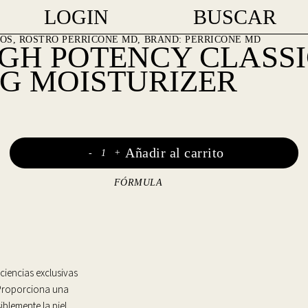
LOGIN
BUSCAR
OS
,
ROSTRO
PERRICONE MD
BRAND:
PERRICONE MD
GH POTENCY CLASSI
NG MOISTURIZER
Perricone
Añadir al carrito
-
+
MD
FÓRMULA
High
Potency
Classics
iencias exclusivas
Face
. Proporciona una
iblemente la piel