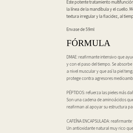
Este potente tratamiento multifunción
la línea de la mandíbula y el cuello. M
textura irregular y la flacidez, al tie
Envase de 59ml
FÓRMULA
DMAE: reafirmante intensivo que
ayud
y con el paso del tiempo. Se absorbe
a nivel muscular y que así la piel te
protege contra agresores medioamb
PÉPTIDOS: refuerza las pieles más da
Son una cadena de aminoácidos que m
reafirman al apoyar su estructura pa
CAFEÍNA ENCAPSULADA: reafirmante y
Un antioxidante natural muy rico que 