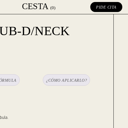
CESTA
PIDE CITA
(0)
SUB-D/NECK
ÓRMULA
¿CÓMO APLICARLO?
bula.