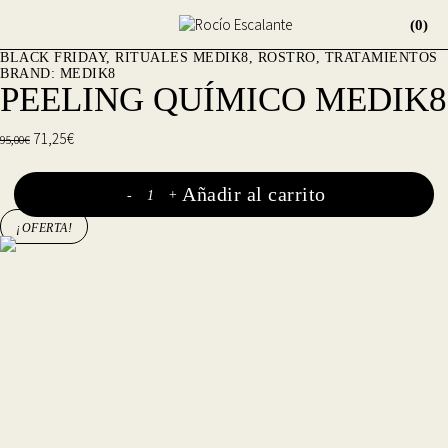
(0)
BLACK FRIDAY
,
RITUALES MEDIK8
,
ROSTRO
,
TRATAMIENTOS
BRAND:
MEDIK8
PEELING QUÍMICO MEDIK8
El
71,25
€
El
95,00
€
precio
precio
original
actual
Añadir al carrito
Peeling
-
+
era:
es:
¡OFERTA!
químico
95,00€.
71,25€.
Medik8
cantidad