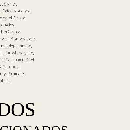
Copolymer,
, Cetearyl Alcohol,
tearyl Olivate,
no Acids,
tan Olivate,
ic Acid Monohydrate,
ium Polyglutamate,
 Lauroyl Lactylate,
ne, Carbomer, Cetyl
S, Caprooyl
byl Palmitate,
sulated
DOS