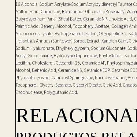
16 Alcohols, Sodium Acrylate/Sodium Acryloyldimethyl Taurate 
Maltodextrin, Carnosine, Rosmarinus Officinalis (Rosemary) Water
Butyrospermum Parkii (Shea) Butter, Ceramide NP, Linoleic Acid, Ce
Palmitic Acid, Behenyl Alcohol, Tocopheryl Acetate, Collagen Ami
Micrococcus Lysate, Hydrogenated Lecithin, Oligopeptide-1, Sorbi
Helianthus Annuus (Sunflower) Sprout Extract, Xanthan Gum, Citr
Sodium Hyaluronate, Ethylhexylglycerin, Sodium Gluconate, Sod
Acetyl Glucosamine, Hydroxyacetophenone, Phytosterols, Sodium
Lecithin, Cholesterol, Ceteareth-25, Ceramide AP, Phytosphingosi
Alcohol, Behenic Acid, Ceramide NS, Ceramide EOP, Ceramide EO
Phytosphingosine, Caprooyl Sphingosine, Phenoxyethanol, Ascor
Tocopherol, Glyceryl Stearate, Glyceryl Oleate, Citric Acid, Encap
Endonuclease, Polyglutamic Acid.
RELACIONA