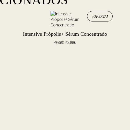
ACIONADOS
¡OFERTA!
Intensive Própolis+ Sérum Concentrado
El
El
45,00
€
49,00
€
precio
precio
original
actual
era:
es:
49,00€.
45,00€.