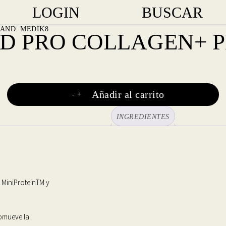
LOGIN
BUSCAR
RAND:
MEDIK8
D PRO COLLAGEN+ P
Medik8
Añadir al carrito
-
+
Advanced
INGREDIENTES
Pro
Collagen+
Peptide
 MiniProteinTM y
Cream
cantidad
omueve la