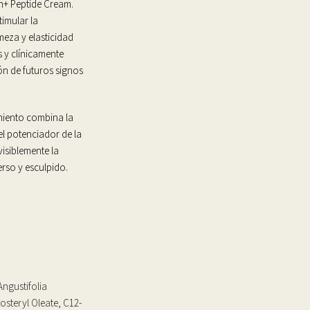
n+ Peptide Cream.
imular la
meza y elasticidad
s y clínicamente
ón de futuros signos
imiento combina la
el potenciador de la
visiblemente la
erso y esculpido.
Angustifolia
osteryl Oleate, C12-