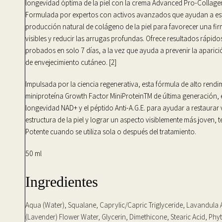
longevidad óptima de la piel con la crema Advanced Pro-Collage
Formulada por expertos con activos avanzados que ayudan a est
producción natural de colágeno de la piel para favorecer una fir
visibles y reducir las arrugas profundas. Ofrece resultados rápido
probados en solo 7 días, a la vez que ayuda a prevenir la aparici
de envejecimiento cutáneo. [2]
Impulsada por la ciencia regenerativa, esta fórmula de alto rend
miniproteína Growth Factor MiniProteinTM de última generación, 
longevidad NAD+ y el péptido Anti-A.G.E. para ayudar a restaurar 
estructura de la piel y lograr un aspecto visiblemente más joven, t
Potente cuando se utiliza sola o después del tratamiento.
50 ml
Ingredientes
Aqua (Water), Squalane, Caprylic/Capric Triglyceride, Lavandula 
(Lavender) Flower Water, Glycerin, Dimethicone, Stearic Acid, Phyt