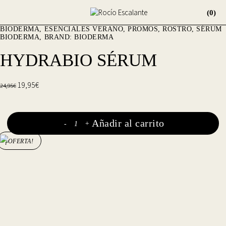
(0)
BIODERMA
ESENCIALES VERANO
,
PROMOS
,
ROSTRO
,
SÉRUM
BIODERMA
BRAND:
BIODERMA
HYDRABIO SÉRUM
19,95
€
24,95
€
Añadir al carrito
-
+
¡OFERTA!