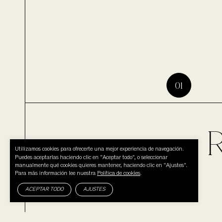
Utilizamos cookies para ofrecerte una mejor experiencia de navegación.
Puedes aceptarlas haciendo clic en "Aceptar todo", o seleccionar
manualmente qué cookies quieres mantener, haciendo clic en "Ajustes".
Para más información lee nuestra
Política de cookies
.
ACEPTAR TODO
AJUSTES