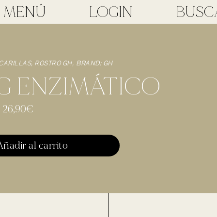
MENÚ
LOGIN
BUSC
CARILLAS
,
ROSTRO
GH
BRAND:
GH
G ENZIMÁTICO
26,90
€
Añadir al carrito