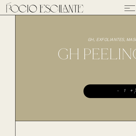
GH
EXFOLIANTES
,
MAS
GH PEELIN
-
+