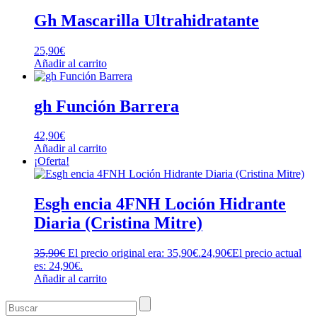
Gh Mascarilla Ultrahidratante
25,90
€
Añadir al carrito
gh Función Barrera
42,90
€
Añadir al carrito
¡Oferta!
Esgh encia 4FNH Loción Hidrante
Diaria (Cristina Mitre)
35,90
€
El precio original era: 35,90€.
24,90
€
El precio actual
es: 24,90€.
Añadir al carrito