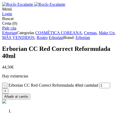
Menú
Login
Buscar
Cesta
(0)
Pide cita
Erborian
Categorías
COSMÉTICA COREANA
,
Cremas
,
Make Up
,
MÁS VENDIDOS
,
Rostro
Erborian
Brand:
Erborian
Erborian CC Red Correct Reformulada
40ml
44,50
€
Hay existencias
Erborian CC Red Correct Reformulada 40ml cantidad
-
+
Añadir al carrito