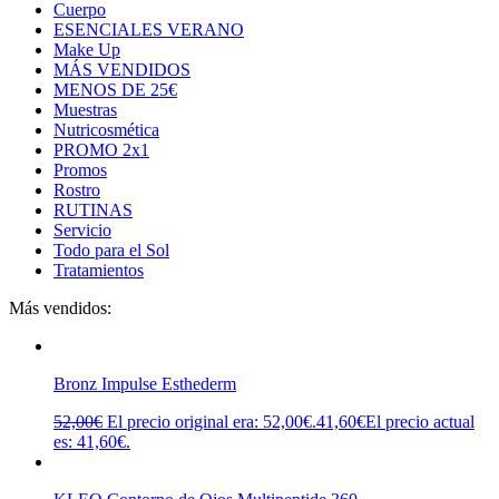
Cuerpo
ESENCIALES VERANO
Make Up
MÁS VENDIDOS
MENOS DE 25€
Muestras
Nutricosmética
PROMO 2x1
Promos
Rostro
RUTINAS
Servicio
Todo para el Sol
Tratamientos
Más vendidos:
Bronz Impulse Esthederm
52,00
€
El precio original era: 52,00€.
41,60
€
El precio actual
es: 41,60€.