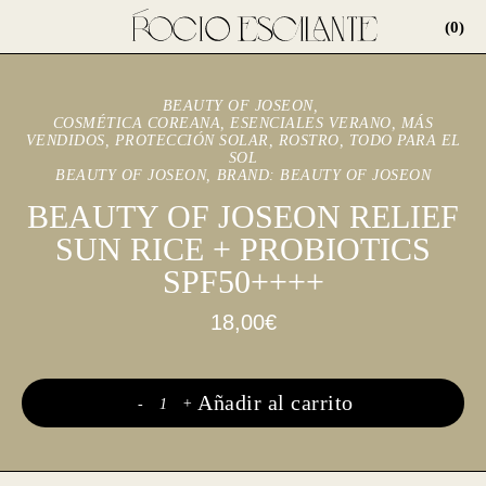
(0)
BEAUTY OF JOSEON
COSMÉTICA COREANA
,
ESENCIALES VERANO
,
MÁS
VENDIDOS
,
PROTECCIÓN SOLAR
,
ROSTRO
,
TODO PARA EL
SOL
BEAUTY OF JOSEON
BRAND:
BEAUTY OF JOSEON
BEAUTY OF JOSEON RELIEF
SUN RICE + PROBIOTICS
SPF50++++
18,00
€
Añadir al carrito
-
+