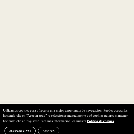
Utilizamos cookies para ofrecerte una mejor experiencia de navegación. Puedes aceptarlas
haciendo clic en "Aceptar todo", o seleccionar manualmente qué cookies quieres mantener,
haciendo clic en "Ajustes". Para más información lee nuestra
Política de cookies
.
ACEPTAR TODO
AJUSTES