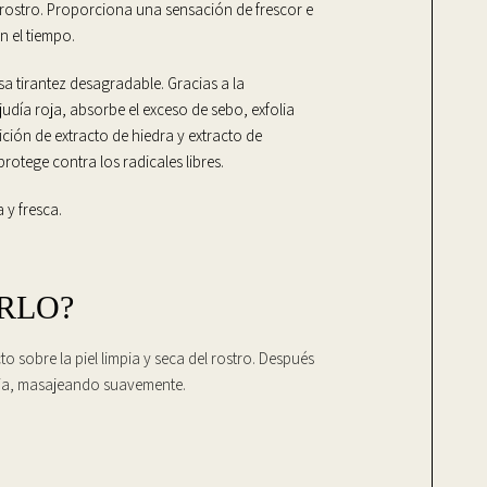
l rostro. Proporciona una sensación de frescor e
n el tiempo.
sa tirantez desagradable. Gracias a la
judía roja, absorbe el exceso de sebo, exfolia
ción de extracto de hiedra y extracto de
rotege contra los radicales libres.
 y fresca.
RLO?
 sobre la piel limpia y seca del rostro. Después
ibia, masajeando suavemente.