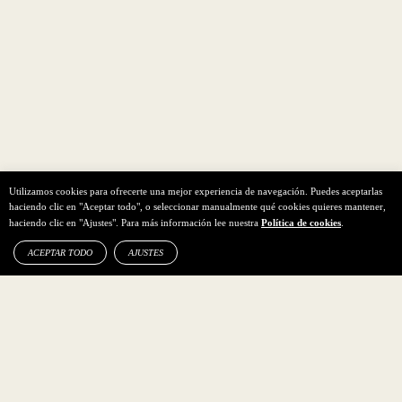
Utilizamos cookies para ofrecerte una mejor experiencia de navegación. Puedes aceptarlas
haciendo clic en "Aceptar todo", o seleccionar manualmente qué cookies quieres mantener,
haciendo clic en "Ajustes". Para más información lee nuestra
Política de cookies
.
ACEPTAR TODO
AJUSTES